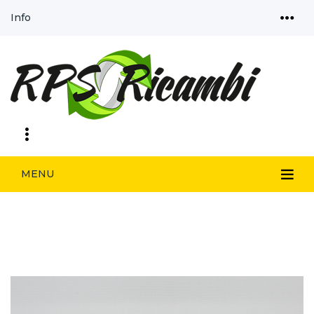
Info
MENU