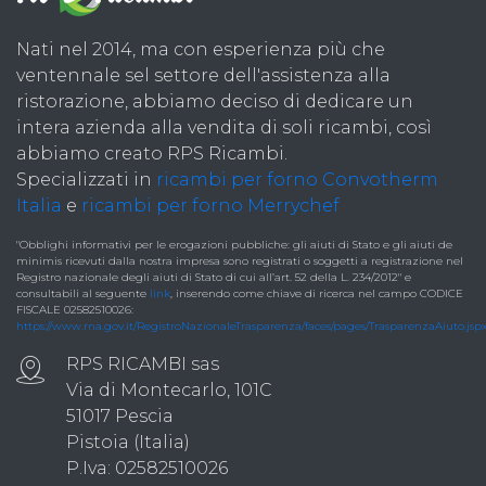
Nati nel 2014, ma con esperienza più che
ventennale sel settore dell'assistenza alla
ristorazione, abbiamo deciso di dedicare un
intera azienda alla vendita di soli ricambi, così
abbiamo creato RPS Ricambi.
Specializzati in
ricambi per forno Convotherm
Italia
e
ricambi per forno Merrychef
"Obblighi informativi per le erogazioni pubbliche: gli aiuti di Stato e gli aiuti de
minimis ricevuti dalla nostra impresa sono registrati o soggetti a registrazione nel
Registro nazionale degli aiuti di Stato di cui all’art. 52 della L. 234/2012" e
consultabili al seguente
link
, inserendo come chiave di ricerca nel campo CODICE
FISCALE 02582510026:
https://www.rna.gov.it/RegistroNazionaleTrasparenza/faces/pages/TrasparenzaAiuto.jsp
RPS RICAMBI sas
Via di Montecarlo, 101C
51017 Pescia
Pistoia (Italia)
P.Iva: 02582510026