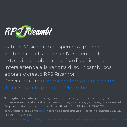
Nati nel 2014, ma con esperienza più che
ventennale sel settore dell'assistenza alla
ristorazione, abbiamo deciso di dedicare un
intera azienda alla vendita di soli ricambi, così
abbiamo creato RPS Ricambi.
Specializzati in
ricambi per forno Convotherm
Italia
e
ricambi per forno Merrychef
"Obblighi informativi per le erogazioni pubbliche: gli aiuti di Stato e gli aiuti de
minimis ricevuti dalla nostra impresa sono registrati o soggetti a registrazione nel
Registro nazionale degli aiuti di Stato di cui all’art. 52 della L. 234/2012" e
consultabili al seguente
link
, inserendo come chiave di ricerca nel campo CODICE
FISCALE 02582510026:
https://www.rna.gov.it/RegistroNazionaleTrasparenza/faces/pages/TrasparenzaAiuto.jsp