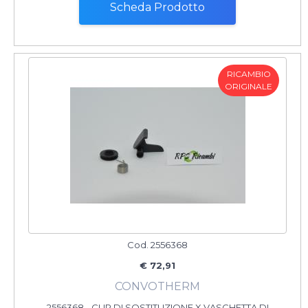
Scheda Prodotto
RICAMBIO
ORIGINALE
Cod. 2556368
€ 72,91
CONVOTHERM
2556368 - CLIP DI SOSTITUZIONE X VASCHETTA DI